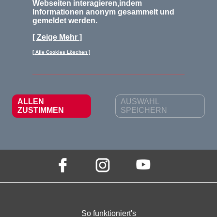
Webseiten interagieren,indem
- Satzung
Informationen anonym gesammelt und
gemeldet werden.
- So funktioniert's
[ Zeige Mehr ]
Steuertipps
[ Alle Cookies Löschen ]
Kontakt
ALLEN
AUSWAHL
ZUSTIMMEN
SPEICHERN
Hier gibt's praktische Steuertipps und News:
So funktioniert's