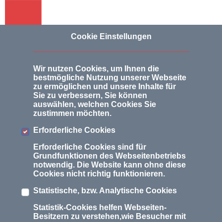
Cookie Einstellungen
Wir nutzen Cookies, um Ihnen die
bestmögliche Nutzung unserer Webseite
zu ermöglichen und unsere Inhalte für
Datenschutzerklärung
Sie zu verbessern, Sie können
auswählen, welchen Cookies Sie
zustimmen möchten.
§ 1 Information über die
Erforderliche Cookies
Erhebung personenbezogener
Erforderliche Cookies sind für
Daten
Grundfunktionen des Webseitenbetriebs
notwendig. Die Website kann ohne diese
(1) Im Folgenden informieren wir über die
Cookies nicht richtig funktionieren.
Erhebung personenbezogener Daten bei Nutzung
unserer Angebote und unserer Website.
Statistische, bzw. Analytische Cookies
Personenbezogene Daten sind alle Daten, die auf
Sie persönlich beziehbar sind, z. B. Name,
Statistik-Cookies helfen Webseiten-
Adresse, E-Mail-Adressen, Nutzerverhalten. Wir
Besitzern zu verstehen,wie Besucher mit
verarbeiten personenbezogene Daten im Einklang